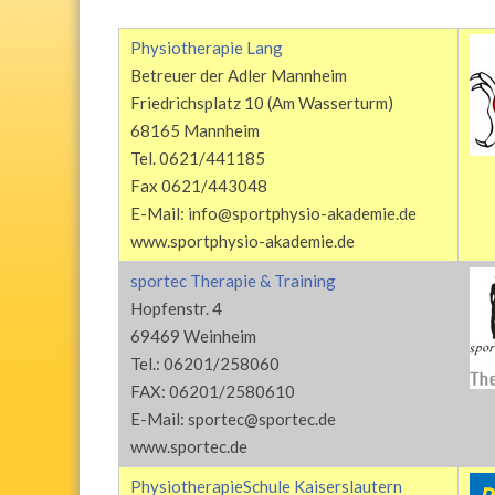
Physiotherapie Lang
Betreuer der Adler Mannheim
Friedrichsplatz 10 (Am Wasserturm)
68165 Mannheim
Tel. 0621/441185
Fax 0621/443048
E-Mail: info@sportphysio-akademie.de
www.sportphysio-akademie.de
sportec Therapie & Training
Hopfenstr. 4
69469 Weinheim
Tel.: 06201/258060
FAX: 06201/2580610
E-Mail: sportec@sportec.de
www.sportec.de
PhysiotherapieSchule Kaiserslautern