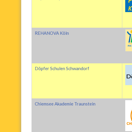
REHANOVA Köln
Döpfer Schulen Schwandorf
Chiemsee Akademie Traunstein