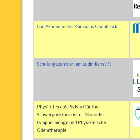
Die Akademie des Klinikums Osnabrück
Schulungszentrum am Ludmillenstift
Physiotherapie Sylvia Günther
Schwerpunktpraxis für Manuelle
Lymphdrainage und Physikalische
Ödemtherapie