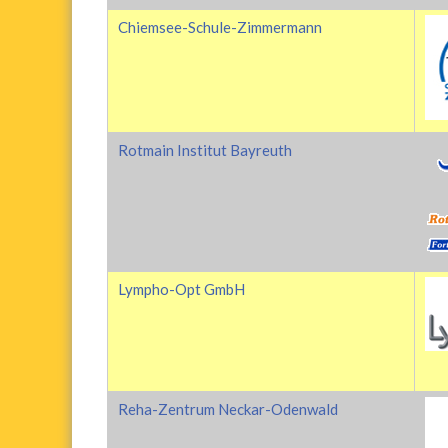
Chiemsee-Schule-Zimmermann
Rotmain Institut Bayreuth
Lympho-Opt GmbH
Reha-Zentrum Neckar-Odenwald